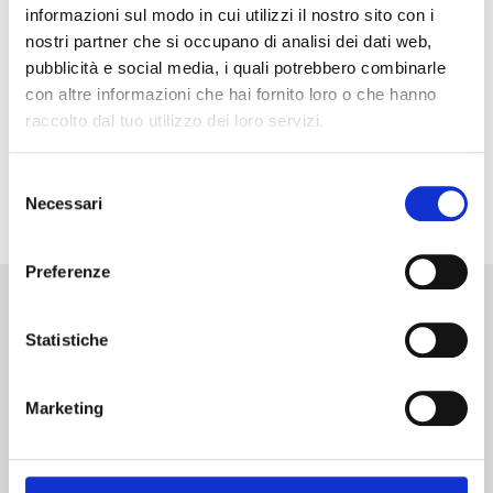
informazioni sul modo in cui utilizzi il nostro sito con i
Brescia Leonessa! Per maggiori informazioni e per confermare la
nostri partner che si occupano di analisi dei dati web,
propria presenza scrivere a
allasalute@outlook.it
pubblicità e social media, i quali potrebbero combinarle
con altre informazioni che hai fornito loro o che hanno
raccolto dal tuo utilizzo dei loro servizi.
Selezione
Necessari
del
consenso
Preferenze
Altre notizie
Statistiche
Senza categoria
Avviato il percorso verso la Certificazione della Parità di
Genere! Un nuovo traguardo per PO
Marketing